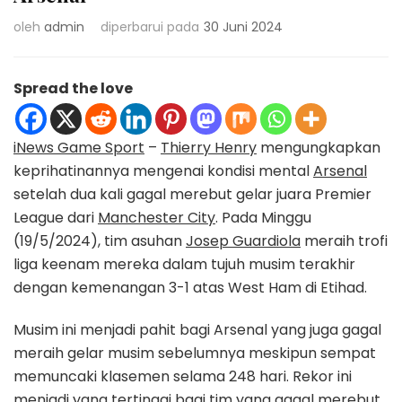
oleh
admin
diperbarui pada
30 Juni 2024
Spread the love
iNews Game Sport
–
Thierry Henry
mengungkapkan
keprihatinannya mengenai kondisi mental
Arsenal
setelah dua kali gagal merebut gelar juara Premier
League dari
Manchester City
. Pada Minggu
(19/5/2024), tim asuhan
Josep Guardiola
meraih trofi
liga keenam mereka dalam tujuh musim terakhir
dengan kemenangan 3-1 atas West Ham di Etihad.
Musim ini menjadi pahit bagi Arsenal yang juga gagal
meraih gelar musim sebelumnya meskipun sempat
memuncaki klasemen selama 248 hari. Rekor ini
menjadi yang tertinggi bagi tim yang gagal merebut