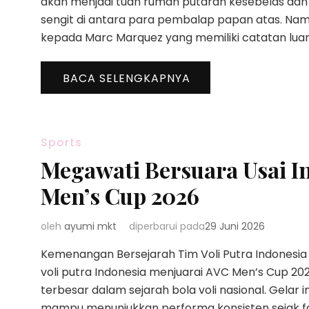
akan menjadi tuan rumah putaran kesebelas dan
sengit di antara para pembalap papan atas. Nam
kepada Marc Marquez yang memiliki catatan luar 
BACA SELENGKAPNYA
Sports
Megawati Bersuara Usai I
Men’s Cup 2026
oleh
ayumi mkt
diperbarui pada
29 Juni 2026
Kemenangan Bersejarah Tim Voli Putra Indonesia
voli putra Indonesia menjuarai AVC Men’s Cup 20
terbesar dalam sejarah bola voli nasional. Gelar i
mampu menunjukkan performa konsisten sejak fas