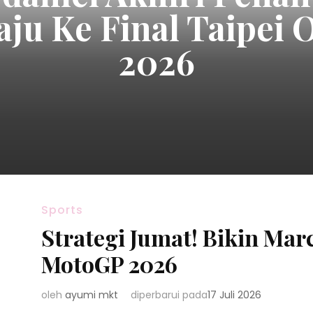
rsembahkan Medali
Asian Games 2026
Sports
Strategi Jumat! Bikin Mar
MotoGP 2026
oleh
ayumi mkt
diperbarui pada
17 Juli 2026