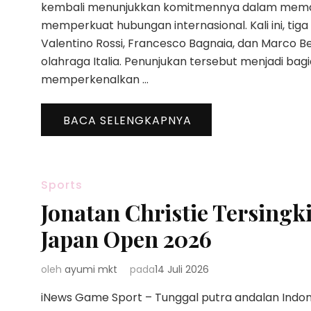
kembali menunjukkan komitmennya dalam meman
memperkuat hubungan internasional. Kali ini, tig
Valentino Rossi, Francesco Bagnaia, dan Marco Be
olahraga Italia. Penunjukan tersebut menjadi bag
memperkenalkan …
BACA SELENGKAPNYA
Sports
Jonatan Christie Tersingk
Japan Open 2026
oleh
ayumi mkt
pada
14 Juli 2026
iNews Game Sport – Tunggal putra andalan Indon