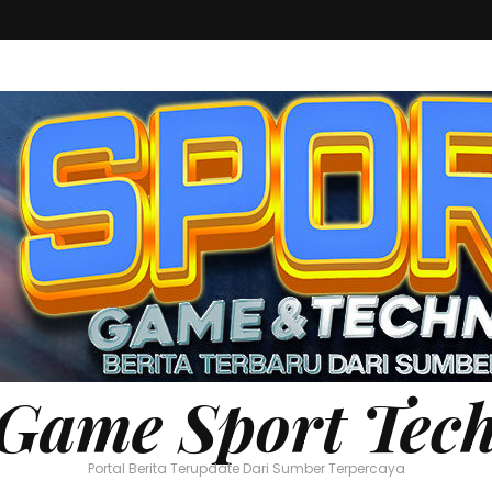
Game Sport Tec
Portal Berita Terupdate Dari Sumber Terpercaya