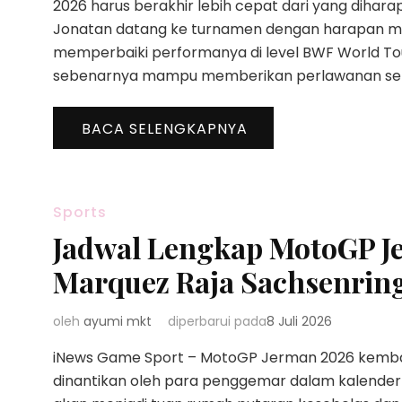
2026 harus berakhir lebih cepat dari yang diharap
Jonatan datang ke turnamen dengan harapan m
memperbaiki performanya di level BWF World Tou
sebenarnya mampu memberikan perlawanan sengi
BACA SELENGKAPNYA
Sports
Jadwal Lengkap MotoGP J
Marquez Raja Sachsenrin
oleh
ayumi mkt
diperbarui pada
8 Juli 2026
iNews Game Sport – MotoGP Jerman 2026 kembali 
dinantikan oleh para penggemar dalam kalender b