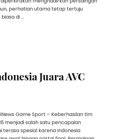
 diperkirakan menghadirkan persaingan
un, perhatian utama tetap tertuju
biasa di …
ndonesia Juara AVC
 iNews Game Sport – Keberhasilan tim
26 menjadi salah satu pencapaian
ni terasa spesial karena Indonesia
e awal hingga partai final. Permainan