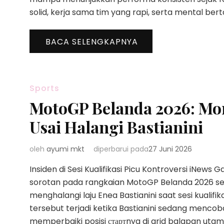
solid, kerja sama tim yang rapi, serta mental ber
BACA SELENGKAPNYA
Sports
MotoGP Belanda 2026: Mo
Usai Halangi Bastianini
oleh
ayumi mkt
diperbarui pada
27 Juni 2026
Insiden di Sesi Kualifikasi Picu Kontroversi iNews
sorotan pada rangkaian MotoGP Belanda 2026 se
menghalangi laju Enea Bastianini saat sesi kualifika
tersebut terjadi ketika Bastianini sedang menc
memperbaiki posisi стартnya di grid balapan utama