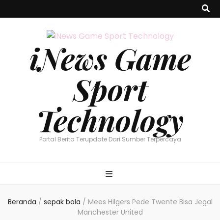
iNews Game
Sport
Technology
Portal Berita Terupdate Dari Sumber Terpercaya
Beranda
/
sepak bola
/
Mees Hilgers Pede Twente Bisa Jegal
Manchester United