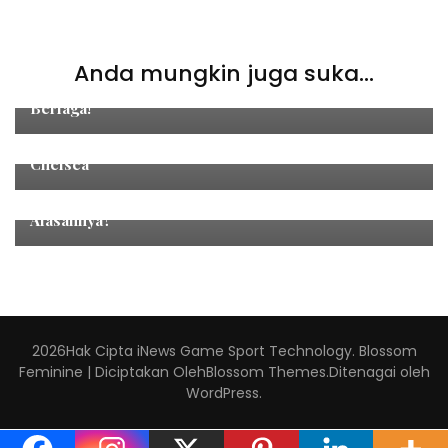
Games
,
Sports
Anda mungkin juga suka...
Thailand Masters 2025: 11 Wakil Indonesia Siap
Berlaga!
sepak bola
,
Sports
Estevao Willian Pemain Muda Rekrutan Incaran
Chelsea
sepak bola
Yacine Adli Berpotensi Tinggalkan AC Milan, Apa
Alasannya?
2026Hak Cipta
iNews Game Sport Technology
.
Blossom
Feminine | Diciptakan Oleh
Blossom Themes
.Ditenagai oleh
WordPress
.