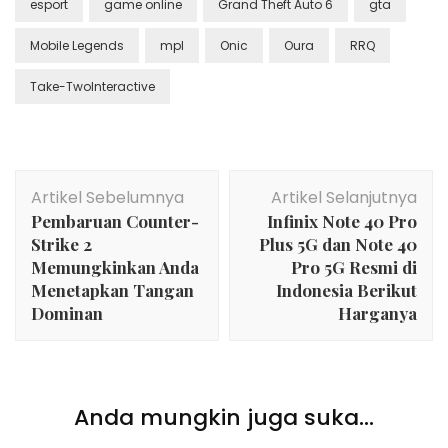
esport
game online
Grand Theft Auto 6
gta
Mobile Legends
mpl
Onic
Oura
RRQ
Take-TwoInteractive
Navigasi
Artikel Sebelumnya
Artikel Selanjutnya
Artikel
Pembaruan Counter-
Infinix Note 40 Pro
Strike 2
Plus 5G dan Note 40
Memungkinkan Anda
Pro 5G Resmi di
Menetapkan Tangan
Indonesia Berikut
Dominan
Harganya
Tak Berkategori
Anda mungkin juga suka...
Pertamina Enduro VR46 Percaya Penuh pada