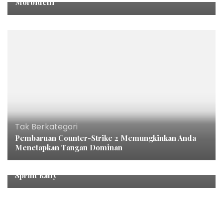
Morbidelli
Tak Berkategori
Pembaruan Counter-Strike 2 Memungkinkan Anda
Menetapkan Tangan Dominan
Tak Berkategori
Toyota Gazoo Racing Juara Seri Perdana Kejurnas
Sprint Rally