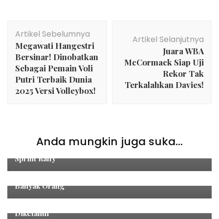
Navigasi
Artikel Sebelumnya
Artikel
Artikel Selanjutnya
Megawati Hangestri
Juara WBA
Bersinar! Dinobatkan
McCormack Siap Uji
Sebagai Pemain Voli
Rekor Tak
Putri Terbaik Dunia
Terkalahkan Davies!
2025 Versi Volleybox!
Tak Berkategori
Anda mungkin juga suka...
Toyota Gazoo Racing Juara Seri Perdana Kejurnas
Sprint Rally
Tak Berkategori
Sisi Gelap Gadis Ring Tinju Yang Tidak Diketahui
Banyak Orang
Tak Berkategori
Pesawat ATR Hilang Kontak di Maros: Ini 6 Hal Yang
Diketahui