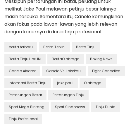
Meskipun pertarungan ini batal, peluang untuk
melihat Jake Paul melawan petinju besar lainnya
masih terbuka. Sementara itu, Canelo kemungkinan
akan fokus pada lawan-lawan yang lebih relevan
dengan kariernya di dunia tinju profesional.
berita terbaru
Berita Terkini
Berita Tinju
Berita Tinju Hari INi
BeritaOlahraga
Boxing News
Canelo Alvarez
Canelo VsJ akePaul
Fight Cancelled
Informasi Berita Tinju
jake paul
Olahraga
Pertarungan Besar
Pertarungan Tinju
Sport Mega Bintang
Sport.Sindonews
Tinju Dunia
Tinju Profesional