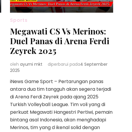
Sports
Megawati CS Vs Merinos:
Duel Panas di Arena Ferdi
Zeyrek 2025
oleh
ayumi mkt
diperbarui pada
4 September
2025
iNews Game Sport – Pertarungan panas
antara dua tim tangguh akan segera terjadi
di Arena Ferdi Zeyrek pada ajang 2025
Turkish Volleyball League. Tim voli yang di
perkuat Megawati Hangestri Pertiwi, pemain
bintang asal Indonesia, akan menghadapi
Merinos, tim yang d ikenal solid dengan