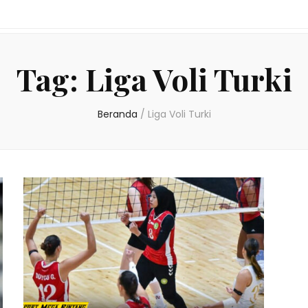
Tag:
Liga Voli Turki
Beranda
/
Liga Voli Turki