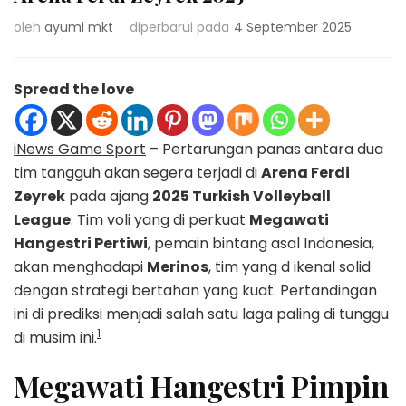
oleh
ayumi mkt
diperbarui pada
4 September 2025
Spread the love
iNews Game Sport
– Pertarungan panas antara dua
tim tangguh akan segera terjadi di
Arena Ferdi
Zeyrek
pada ajang
2025 Turkish Volleyball
League
. Tim voli yang di perkuat
Megawati
Hangestri Pertiwi
, pemain bintang asal Indonesia,
akan menghadapi
Merinos
, tim yang d ikenal solid
dengan strategi bertahan yang kuat. Pertandingan
ini di prediksi menjadi salah satu laga paling di tunggu
1
di musim ini.
Megawati Hangestri Pimpin