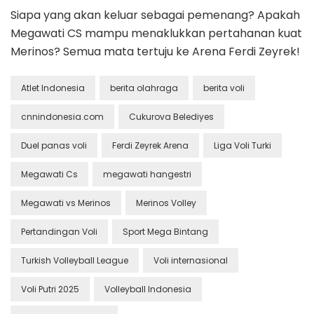
Siapa yang akan keluar sebagai pemenang? Apakah
Megawati CS mampu menaklukkan pertahanan kuat
Merinos? Semua mata tertuju ke Arena Ferdi Zeyrek!
Atlet Indonesia
berita olahraga
berita voli
cnnindonesia.com
Cukurova Belediyes
Duel panas voli
Ferdi Zeyrek Arena
Liga Voli Turki
Megawati Cs
megawati hangestri
Megawati vs Merinos
Merinos Volley
Pertandingan Voli
Sport Mega Bintang
Turkish Volleyball League
Voli internasional
Voli Putri 2025
Volleyball Indonesia