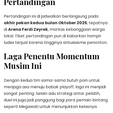
Pertandingan
Pertandingan ini di jadwalkan berlangsung pada
akhir pekan kedua bulan Oktober 2025
, tepatnya
di
Arena Ferdi Zeyrek
, markas kebanggaan warga
lokal. Tiket pertandingan pun di kabarkan hampir
ludes terjual karena tingginya antusiasme penonton.
Laga Penentu Momentum
Musim Ini
Dengan kedua tim sama-sama butuh poin untuk
menjaga asa menuju babak playoff, laga ini menjadi
sangat penting. Selain adu strategi antar pelatih,
duel ini juga jadi panggung bagi para pemain bintang
seperti Megawati untuk menunjukkan kelasnya.