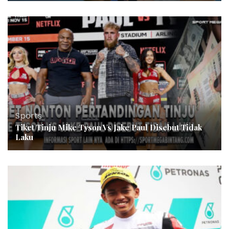
Sports
Tiket Tinju Mike Tyson Vs Jake Paul Disebut Tidak
Laku