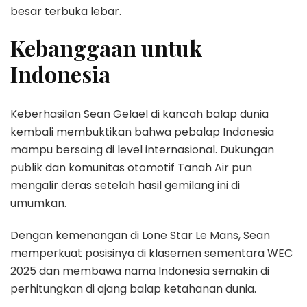
besar terbuka lebar.
Kebanggaan untuk
Indonesia
Keberhasilan Sean Gelael di kancah balap dunia
kembali membuktikan bahwa pebalap Indonesia
mampu bersaing di level internasional. Dukungan
publik dan komunitas otomotif Tanah Air pun
mengalir deras setelah hasil gemilang ini di
umumkan.
Dengan kemenangan di Lone Star Le Mans, Sean
memperkuat posisinya di klasemen sementara WEC
2025 dan membawa nama Indonesia semakin di
perhitungkan di ajang balap ketahanan dunia.