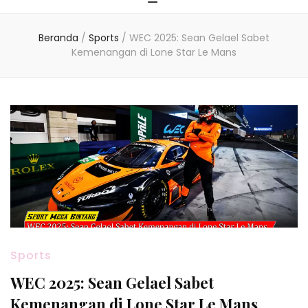
Beranda
/
Sports
/
WEC 2025: Sean Gelael Sabet
Kemenangan di Lone Star Le Mans
Sports
WEC 2025: Sean Gelael Sabet
Kemenangan di Lone Star Le Mans