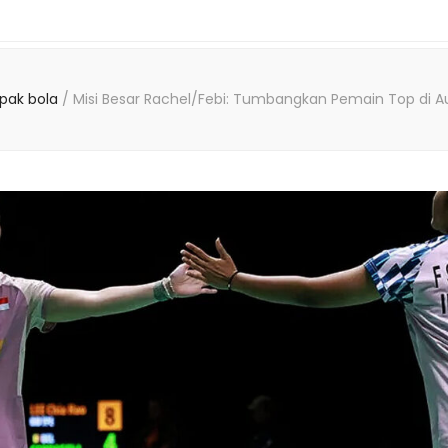
pak bola
/
Misi Besar Rachel/Febi: Tumbangkan Pemain Top di A