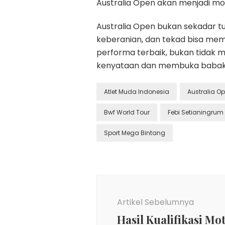
Australia Open akan menjadi m
Australia Open bukan sekadar t
keberanian, dan tekad bisa me
performa terbaik, bukan tidak 
kenyataan dan membuka babak b
Atlet Muda Indonesia
Australia O
Bwf World Tour
Febi Setianingrum
Sport Mega Bintang
Navigasi
Artikel
Artikel Sebelumnya
Hasil Kualifikasi Mo