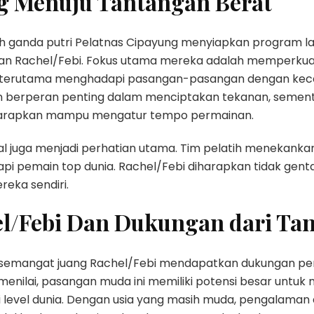
g Menuju Tantangan Berat
ih ganda putri Pelatnas Cipayung menyiapkan program lat
an Rachel/Febi. Fokus utama mereka adalah memperkua
, terutama menghadapi pasangan-pasangan dengan kecep
kan berperan penting dalam menciptakan tekanan, sement
iharapkan mampu mengatur tempo permainan.
tal juga menjadi perhatian utama. Tim pelatih menekanka
pi pemain top dunia. Rachel/Febi diharapkan tidak genta
eka sendiri.
l/Febi Dan Dukungan dari Tan
 semangat juang Rachel/Febi mendapatkan dukungan pen
menilai, pasangan muda ini memiliki potensi besar untuk 
i level dunia. Dengan usia yang masih muda, pengalaman 