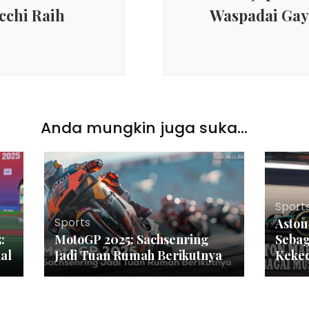
cchi Raih
Waspadai Gay
Anda mungkin juga suka...
Sport
Sports
Aston
:
MotoGP 2025: Sachsenring
Sebag
nal
Jadi Tuan Rumah Berikutnya
Keke