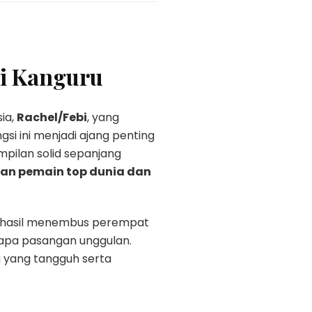
ri Kanguru
ia,
Rachel/Febi
, yang
si ini menjadi ajang penting
mpilan solid sepanjang
n pemain top dunia dan
berhasil menembus perempat
rapa pasangan unggulan.
g yang tangguh serta