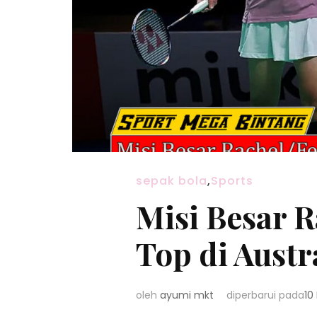
sepak bola
,
Sports
Misi Besar 
Top di Austr
oleh
ayumi mkt
diperbarui pada
10