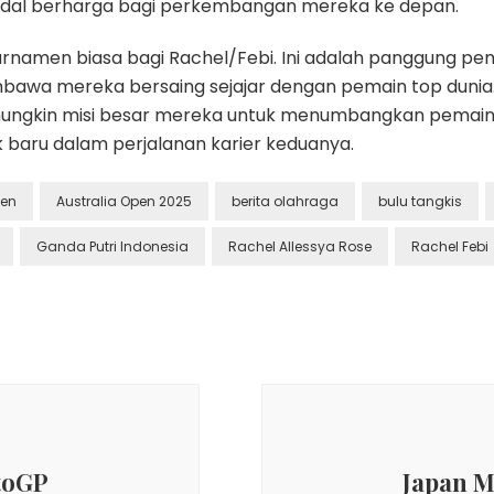
odal berharga bagi perkembangan mereka ke depan.
urnamen biasa bagi Rachel/Febi. Ini adalah panggung pe
mbawa mereka bersaing sejajar dengan pemain top duni
mungkin misi besar mereka untuk menumbangkan pemain 
aru dalam perjalanan karier keduanya.
pen
Australia Open 2025
berita olahraga
bulu tangkis
Ganda Putri Indonesia
Rachel Allessya Rose
Rachel Febi
toGP
Japan M