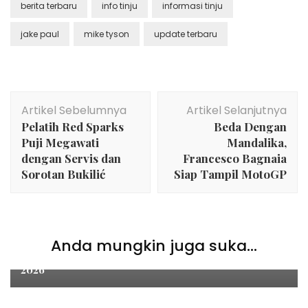
berita terbaru
info tinju
informasi tinju
jake paul
mike tyson
update terbaru
Navigasi
Artikel Sebelumnya
Artikel Selanjutnya
Artikel
Pelatih Red Sparks
Beda Dengan
Puji Megawati
Mandalika,
dengan Servis dan
Francesco Bagnaia
Sorotan Bukilić
Siap Tampil MotoGP
Sports
Anda mungkin juga suka...
Aldila Sutjiadi Resmi Ganti Pasangan Di Miami Open
2026
Sports
Setiap Bayi Yang Lahir di Como diberi Jersey Home