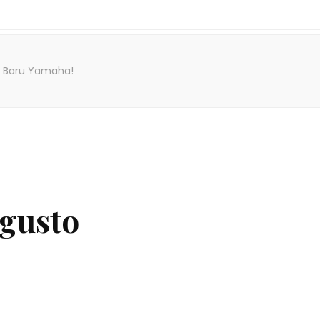
i Baru Yamaha!
ugusto