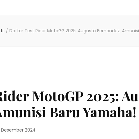
rts
/
Daftar Test Rider MotoGP 2025: Augusto Fernandez, Amunis
 Rider MotoGP 2025: A
Amunisi Baru Yamaha!
 Desember 2024