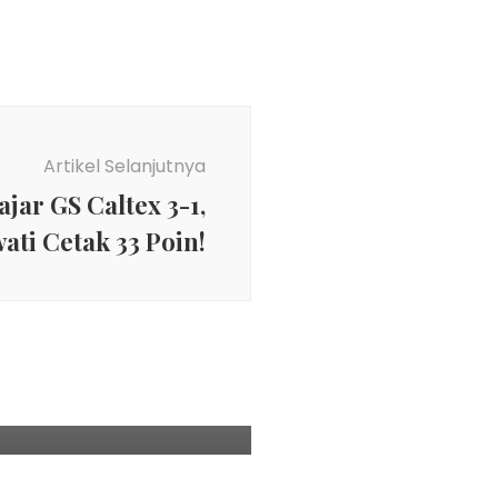
Artikel Selanjutnya
jar GS Caltex 3-1,
ti Cetak 33 Poin!
s
r 8 Negara Resmi Melaju
rempat Final Uber Cup