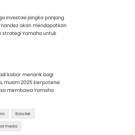
a investasi jangka panjang.
n Fernandez akan mendapatkan
n strategi Yamaha untuk
di kabar menarik bagi
, musim 2025 berpotensi
i bisa membawa Yamaha
ini
Bola Net
ial media