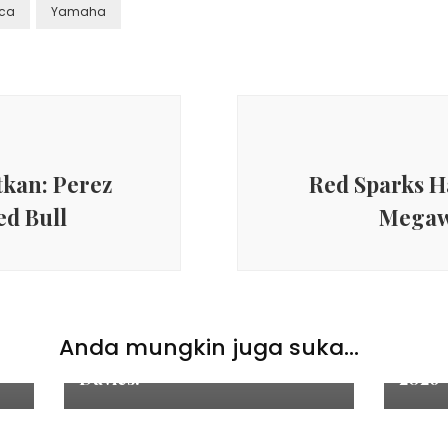
ca
Yamaha
kan: Perez
Red Sparks Ha
d Bull
Megawa
Sports
Sport
i
Juara WBA McCormack Siap
Dafta
Anda mungkin juga suka...
Uji Rekor Tak Terkalahkan
Ke Pe
Davies!
2026