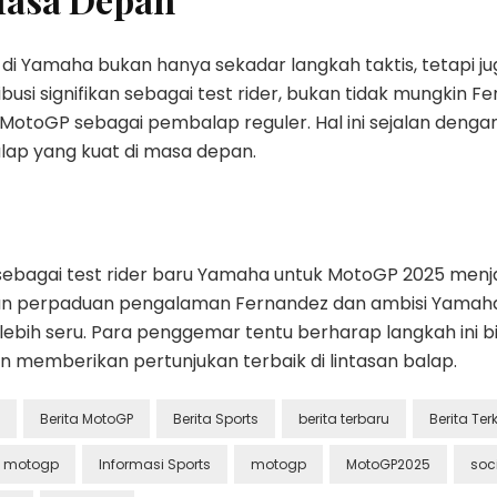
 Yamaha bukan hanya sekadar langkah taktis, tetapi jug
ibusi signifikan sebagai test rider, bukan tidak mungki
MotoGP sebagai pembalap reguler. Hal ini sejalan denga
ap yang kuat di masa depan.
ebagai test rider baru Yamaha untuk MotoGP 2025 menja
n perpaduan pengalaman Fernandez dan ambisi Yamaha
lebih seru. Para penggemar tentu berharap langkah in
 memberikan pertunjukan terbaik di lintasan balap.
Berita MotoGP
Berita Sports
berita terbaru
Berita Terk
i motogp
Informasi Sports
motogp
MotoGP2025
soc