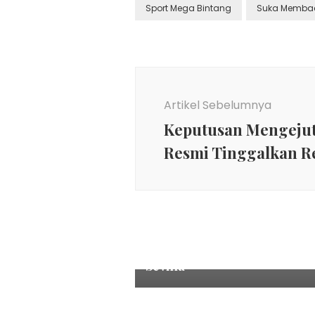
Sport Mega Bintang
Suka Memba
Navigasi
Artikel
Artikel Sebelumnya
Keputusan Mengejut
Resmi Tinggalkan Re
sepak bola
,
Sports
Saul Niguez Siap Potong Gaj
Demi Bergabung dengan
Sevilla