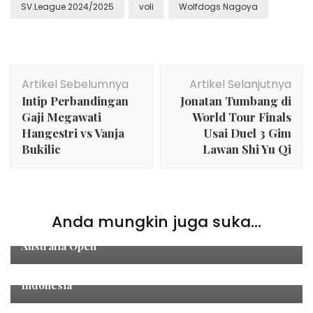
SV.League 2024/2025
voli
Wolfdogs Nagoya
Navigasi
Artikel Sebelumnya
Artikel Selanjutnya
Artikel
Intip Perbandingan
Jonatan Tumbang di
Gaji Megawati
World Tour Finals
Hangestri vs Vanja
Usai Duel 3 Gim
Bukilic
Lawan Shi Yu Qi
sepak bola
,
Sports
Anda mungkin juga suka...
Misi Besar Rachel/Febi: Tumbangkan Pemain Top di
Australia Open
Sports
Aldi Satya Raih Gelar Juara WorldSSP 300 untuk
Indonesia
Sports
Hasil Kualifikasi MotoGP Portugal 2025: Bezzecchi