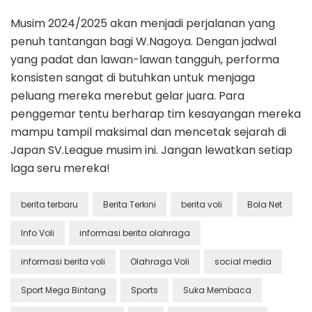
Musim 2024/2025 akan menjadi perjalanan yang
penuh tantangan bagi W.Nagoya. Dengan jadwal
yang padat dan lawan-lawan tangguh, performa
konsisten sangat di butuhkan untuk menjaga
peluang mereka merebut gelar juara. Para
penggemar tentu berharap tim kesayangan mereka
mampu tampil maksimal dan mencetak sejarah di
Japan SV.League musim ini. Jangan lewatkan setiap
laga seru mereka!
berita terbaru
Berita Terkini
berita voli
Bola Net
Info Voli
informasi berita olahraga
informasi berita voli
Olahraga Voli
social media
Sport Mega Bintang
Sports
Suka Membaca