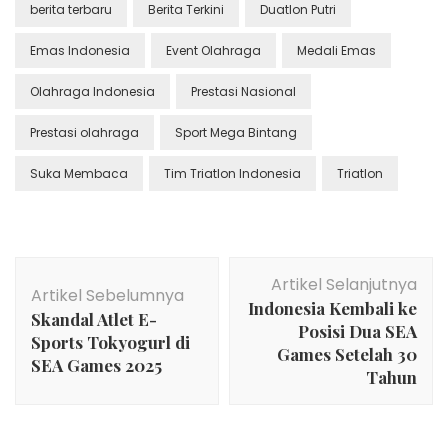
berita terbaru
Berita Terkini
Duatlon Putri
Emas Indonesia
Event Olahraga
Medali Emas
Olahraga Indonesia
Prestasi Nasional
Prestasi olahraga
Sport Mega Bintang
Suka Membaca
Tim Triatlon Indonesia
Triatlon
Navigasi
Artikel Selanjutnya
Artikel
Artikel Sebelumnya
Indonesia Kembali ke
Skandal Atlet E-
Posisi Dua SEA
Sports Tokyogurl di
Games Setelah 30
SEA Games 2025
Tahun