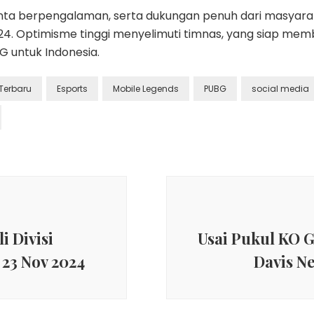
ta berpengalaman, serta dukungan penuh dari masyaraka
024. Optimisme tinggi menyelimuti timnas, yang siap me
 untuk Indonesia.
 Terbaru
Esports
Mobile Legends
PUBG
social media
i Divisi
Usai Pukul KO 
 23 Nov 2024
Davis N