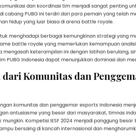
komunikasi dan koordinasi tim menjadi sangat penting un
di cabang PUBG ini terdiri dari para pemain yang telah 
 hidup yang luar biasa di arena battle royale.
untuk menghadapi berbagai kemungkinan strategi yang mu
game battle royale yang memerlukan kemampuan analisis 
 mengasah keterampilan ini dengan latihan berulang, s
, tim PUBG Indonesia dapat menunjukkan dominasi dan 
dari Komunitas dan Penggem
ukungan komunitas dan penggemar esports Indonesia men
engan antusiasme yang besar dari masyarakat, timnas In
 mungkin. Kompetisi IESF 2024 menjadi panggung besar b
pu bersaing di kancah internasional dan mengharum