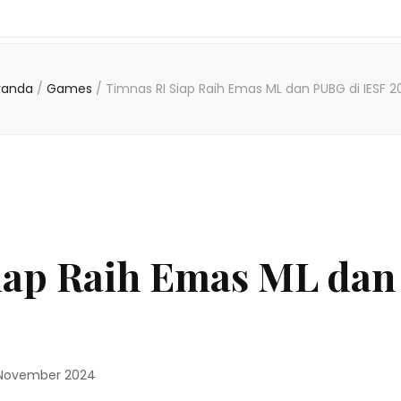
randa
/
Games
/
Timnas RI Siap Raih Emas ML dan PUBG di IESF 2
iap Raih Emas ML dan
November 2024