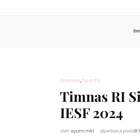
Be
Games
,
Sports
Timnas RI S
IESF 2024
oleh
ayumi mkt
diperbarui pada
8 