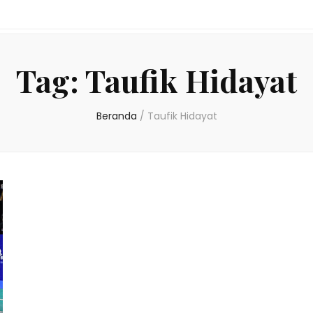
Tag:
Taufik Hidayat
Beranda
/
Taufik Hidayat