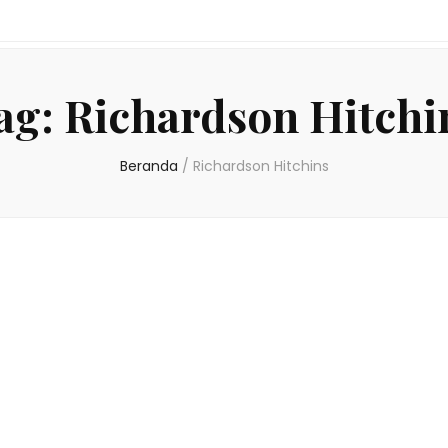
ag:
Richardson Hitchi
Beranda
/
Richardson Hitchins