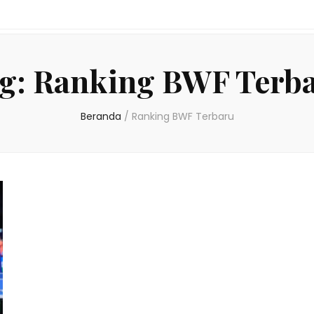
g:
Ranking BWF Terb
Beranda
/
Ranking BWF Terbaru