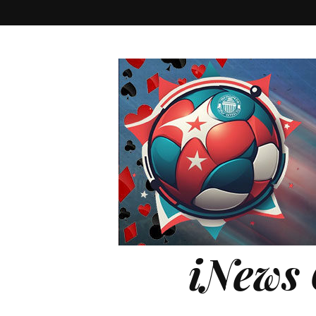
iNews 