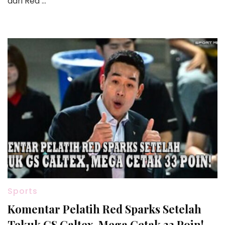
dari Red …
Sports
Komentar Pelatih Red Sparks Setelah
Tekuk GS Caltex, Mega Cetak 33 Poin!