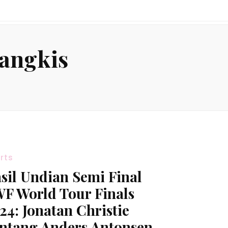
Tangkis
rts
sil Undian Semi Final
F World Tour Finals
24: Jonatan Christie
ntang Anders Antonsen