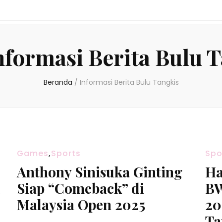
nformasi Berita Bulu 
Beranda
/
Informasi Berita Bulu Tangkis
Games
,
Sports
Spo
Anthony Sinisuka Ginting
Ha
u
Siap “Comeback” di
BW
Malaysia Open 2025
20
Ta