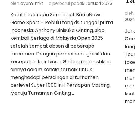
oleh
ayumi mkt
diperbarui pada
5 Januari 2025
oleh
Kembali dengan Semangat Baru iNews
202
Game Sport – Pebulu tangkis tunggal putra
Indonesia, Anthony Sinisuka Ginting, siap
Jona
kembali berlaga di Malaysia Open 2025
Gam
setelah sempat absen di beberapa
lang
turnamen. Dengan permainan agresif dan
Tour
kecepatan luar biasa, Ginting memastikan
fase
dirinya dalam kondisi terbaik untuk
men
menghadapi persaingan di turnamen
men
berlevel Super 1000 ini.1 Persiapan Matang
mem
Menuju Turnamen Ginting …
kuat
men