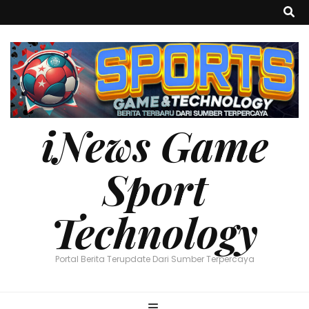
iNews Game
Sport
Technology
Portal Berita Terupdate Dari Sumber Terpercaya