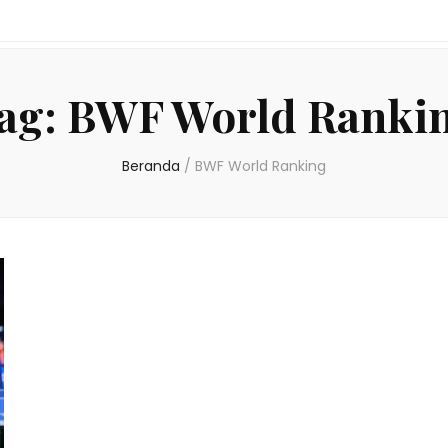
ag:
BWF World Ranki
Beranda
/
BWF World Ranking