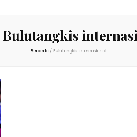
:
Bulutangkis internas
Beranda
/
Bulutangkis internasional