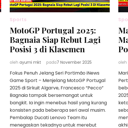
Sports
Spo
MotoGP Portugal 2025:
Ma
Bagnaia Siap Rebut Lagi
Ma
Posisi 3 di Klasemen
Po
oleh
ayumi mkt
pada
7 November 2025
oleh
Fokus Penuh Jelang Seri Portimão iNews
Mari
Game Sport – Menjelang MotoGP Portugal
Pert
2025 di Sirkuit Algarve, Francesco “Pecco”
beb
Bagnaia tampak bersemangat untuk
202
bangkit. Ia ingin menebus hasil yang kurang
keta
konsisten pada beberapa seri awal musim.
seba
Pembalap Ducati Lenovo Team itu
men
menegaskan tekadnya untuk merebut
akhi