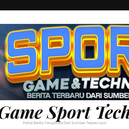
Game Sport Tec
Portal Berita Terupdate Dari Sumber Terpercaya