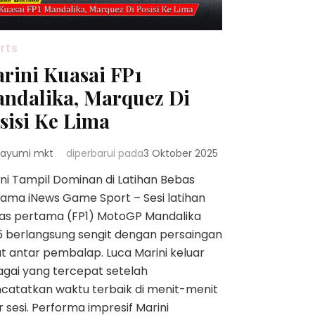
rts
rini Kuasai FP1
ndalika, Marquez Di
sisi Ke Lima
ayumi mkt
diperbarui pada
3 Oktober 2025
ni Tampil Dominan di Latihan Bebas
ama iNews Game Sport – Sesi latihan
as pertama (FP1) MotoGP Mandalika
5 berlangsung sengit dengan persaingan
t antar pembalap. Luca Marini keluar
gai yang tercepat setelah
catatkan waktu terbaik di menit-menit
r sesi. Performa impresif Marini