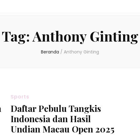
Tag:
Anthony Ginting
Beranda
/
Anthony Ginting
Sports
h
Daftar Pebulu Tangkis
Indonesia dan Hasil
Undian Macau Open 2025