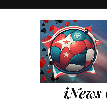
iNews 