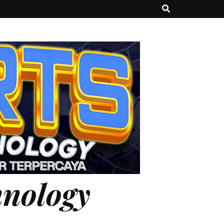
hnology