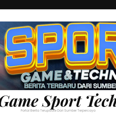
Game Sport Tec
Portal Berita Terupdate Dari Sumber Terpercaya