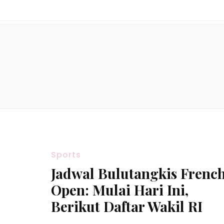
Sports
Jadwal Bulutangkis Frenc
Open: Mulai Hari Ini,
Berikut Daftar Wakil RI