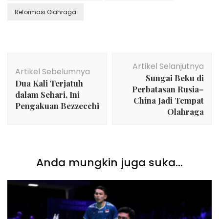
Reformasi Olahraga
Navigasi
Artikel Selanjutnya
Artikel
Artikel Sebelumnya
Sungai Beku di
Dua Kali Terjatuh
Perbatasan Rusia–
dalam Sehari, Ini
China Jadi Tempat
Pengakuan Bezzecchi
Olahraga
Anda mungkin juga suka...