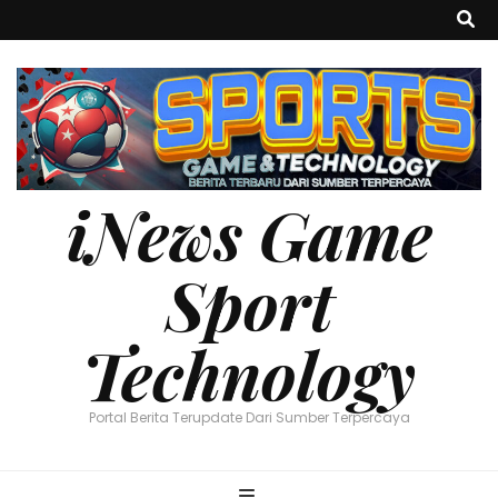
iNews Game
Sport
Technology
Portal Berita Terupdate Dari Sumber Terpercaya