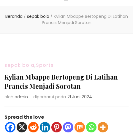
Beranda
/
sepak bola
/
Kylian Mbappe Bertopeng Di Latihan
Prancis Menjadi Sorotan
sepak bola
,
Sports
Kylian Mbappe Bertopeng Di Latihan
Prancis Menjadi Sorotan
oleh
admin
diperbarui pada
21 Juni 2024
Spread the love