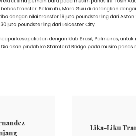
merekrut lima pemain baru pada musim panas ini. Tosin A
bebas transfer. Selain itu, Marc Guiu di datangkan denga
iba dengan nilai transfer 19 juta poundsterling dari Aston
 30 juta poundsterling dari Leicester City.
 mencapai kesepakatan dengan klub Brasil, Palmeiras, un
an. Dia akan pindah ke Stamford Bridge pada musim panas
ernandez
Lika-Liku Tra
anjang