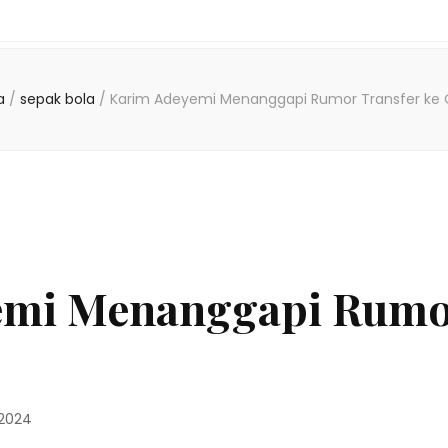
a
/
sepak bola
/
Karim Adeyemi Menanggapi Rumor Transfer ke 
emi Menanggapi Rumor
 2024