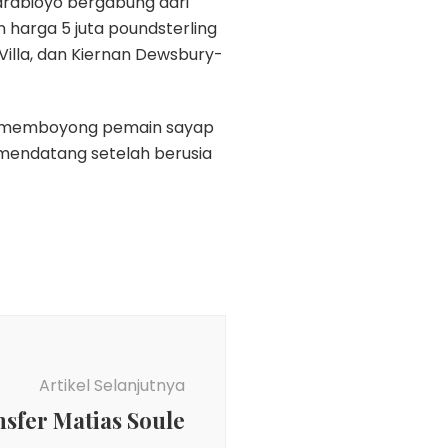
darabioyo bergabung dari
n harga 5 juta poundsterling
 Villa, dan Kiernan Dewsbury-
tuk memboyong pemain sayap
 mendatang setelah berusia
Artikel Selanjutnya
nsfer Matias Soule