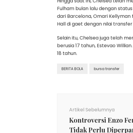
Hingga saat ini, Chelsea telah 
Fulham bulan lalu dengan status 
dari Barcelona, Omari Kellyman t
Hall di gaet dengan nilai transfer
Selain itu, Chelsea juga telah
berusia 17 tahun, Estevao Willi
18 tahun.
BERITA BOLA
bursa transfer
Navigasi
Artikel
Artikel Sebelumnya
Kontroversi Enzo F
Tidak Perlu Diperp