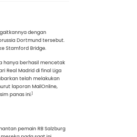
gaitkannya dengan
Borussia Dortmund tersebut.
e Stamford Bridge.
a hanya berhasil mencetak
 Real Madrid di final Liga
abarkan telah melakukan
ut laporan MailOnline,
1
m panas ini.
 mantan pemain RB Salzburg
 mereka pada saat ini.