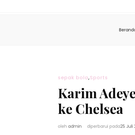
Berand
sepak bola
,
Sports
Karim Adey
ke Chelsea
oleh
admin
diperbarui pada
25 Juli