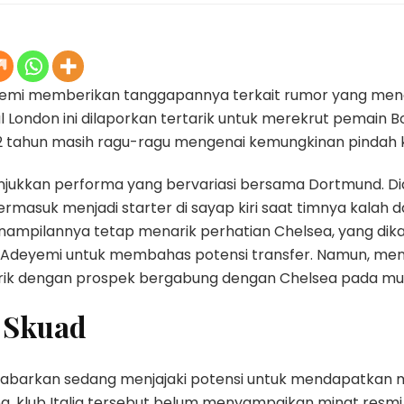
emi memberikan tanggapannya terkait rumor yang men
l London ini dilaporkan tertarik untuk merekrut pemain 
2 tahun masih ragu-ragu mengenai kemungkinan pindah k
njukkan performa yang bervariasi bersama Dortmund. Di
masuk menjadi starter di sayap kiri saat timnya kalah dari
nampilannya tetap menarik perhatian Chelsea, yang dik
Adeyemi untuk membahas potensi transfer. Namun, menur
rik dengan prospek bergabung dengan Chelsea pada musi
 Skuad
i kabarkan sedang menjajaki potensi untuk mendapatkan
sea, klub Italia tersebut belum menyampaikan minat resmi