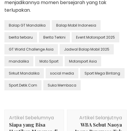
menjadikannya momen bersejarah yang tak
terlupakan.
Balap GT Mandalika
Balap Mobil Indonesia
berita terbaru
Berita Terkini
Event Motorsport 2025
GT World Challenge Asia
Jadwal Balap Mobil 2025
mandalika
Moto Sport
Motorsport Asia
Sirkuit Mandalika
social media
Sport Mega Bintang
Sport.Detik.Com
Suka Membaca
Navigasi
Artikel Sebelumnya
Artikel Selanjutnya
Artikel
Siapa yang Bisa
WBA Sebut Naoya