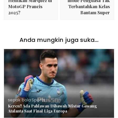
Hentikan Marquez di
Inoue Penguasa Tak
MotoGP Prancis
Terbantahkan Kelas
2025?
Bantam Super
Anda mungkin juga suka...
sepak bola
,
Sports
Keren!! Ada Pahlawan Dibawah Mistar Gawang
Atalanta Saat Final Liga Europa