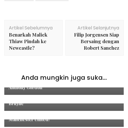
Navigasi
Artikel Sebelumnya
Artikel Selanjutnya
Artikel
Benarkah Malick
Filip Jorgensen Siap
Thiaw Pindah ke
Bersaing dengan
Newcastle?
Robert Sanchez
sepak bola
Anda mungkin juga suka...
Dilirik Liverpool, Newcastle Tegas Pertahankan
Anthony Gordon
Sports
Cole Palmer Harusnya akan Jadi Pengganti Kevin de
Bruyne
sepak bola
,
Sports
Fabrizio Romano : Adrien Rabiot Ingin Sekali Gabung
Manchester United!