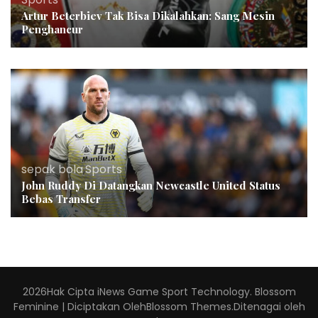
Artur Beterbiev Tak Bisa Dikalahkan: Sang Mesin
Penghancur
sepak bola
,
Sports
John Ruddy Di Datangkan Newcastle United Status
Bebas Transfer
2026Hak Cipta
iNews Game Sport Technology
.
Blossom
Feminine | Diciptakan Oleh
Blossom Themes
.Ditenagai oleh