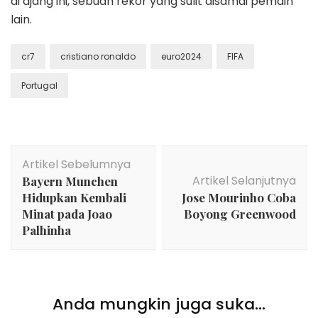
di ajang ini, sebuah rekor yang sulit disamai pemain
lain.
cr7
cristiano ronaldo
euro2024
FIFA
Portugal
Navigasi
Artikel Sebelumnya
Artikel
Artikel Selanjutnya
Bayern Munchen
Hidupkan Kembali
Jose Mourinho Coba
Minat pada Joao
Boyong Greenwood
Palhinha
Anda mungkin juga suka...